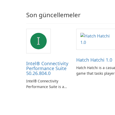
Son güncellemeler
I
Hatch Hatchi 1.0
Intel® Connectivity
Performance Suite
Hatch Hatchi is a casua
50.26.804.0
game that tasks player
with achieving a high
Intel® Connectivity
score, hatching eggs,
Performance Suite is a
and sharing progress
network optimization
with friends. The
utility designed to
experience centers on
identify factors that
incubating eggs and
affect connectivity and
expanding gameplay
apply adaptive