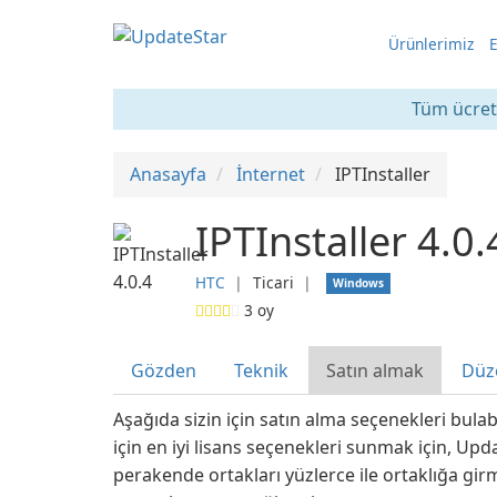
Ürünlerimiz
E
Tüm ücrets
Anasayfa
İnternet
IPTInstaller
IPTInstaller 4.0.
HTC
❘
Ticari
❘
Windows
3
oy
Gözden
Teknik
Satın almak
Düz
Aşağıda sizin için satın alma seçenekleri bulabi
için en iyi lisans seçenekleri sunmak için, Upda
perakende ortakları yüzlerce ile ortaklığa girm