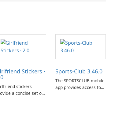
irlfriend Stickers ·
Sports-Club 3.46.0
.0
The SPORTSCLUB mobile
rlfriend stickers
app provides access to
ovide a concise set of
the SPORTSCLUB fitness
pressions for daily
studio from a
at on iPhone, iPad, and
smartphone, focusing on
her Apple devices. The
scheduling, data
llection centers on
tracking, and training
rly imagery designed
support. It aims to
o accompany
streamline daily