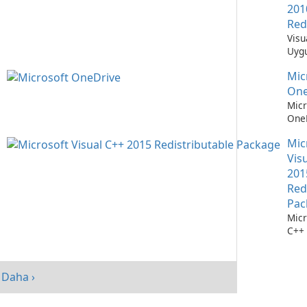
201
Red
Visu
Uygu
Çalı
Mic
Teme
One
Micr
OneD
Dos
Mic
Yöne
Kola
Vis
201
Red
Pac
Micr
C++ 
Dağı
Pake
perf
Daha ›
artır