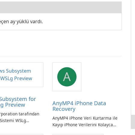
eçen ay yüklü vardı.
A
Subsystem for
AnyMP4 iPhone Data
g Preview
Recovery
rporation tarafından
AnyMP4 iPhone Veri Kurtarma ile
Sistemi WSLg
Kayıp iPhone Verilerini Kolayca
inux ve Windows
Kurtarın
 sorunsuz