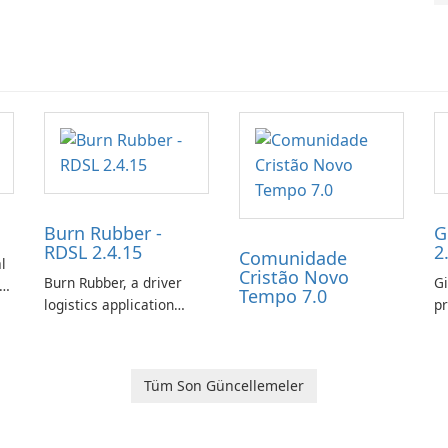
Burn Rubber -
G
RDSL 2.4.15
2
Comunidade
l
Cristão Novo
Burn Rubber, a driver
Gi
s
Tempo 7.0
logistics application
pr
from Rail Delivery
ex
Services, is designed to
ch
streamline
ot
Tüm Son Güncellemeler
communication between
co
drivers and dispatchers,
gi
focusing on efficient
t