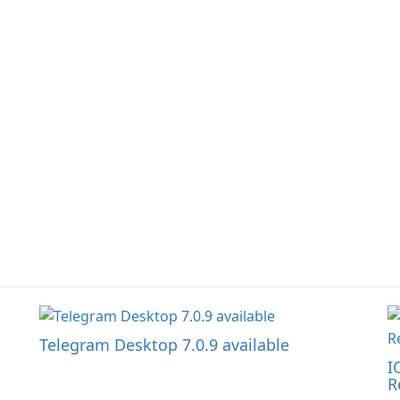
information sharing to
co
support day-to-day
li
coordination and
operations.
Telegram Desktop 7.0.9 available
I
R