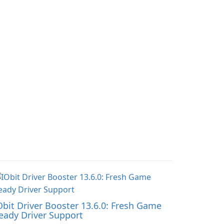
nversations with a
workouts and trainer
ghthearted tone.
collaboration.
Obit Driver Booster 13.6.0: Fresh Game
eady Driver Support