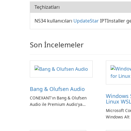
Teçhizatları
N534 kullanıcıları
UpdateStar
IPTInstaller g
Son İncelemeler
Bang & Olufsen Audio
Windows 
CONEXANT'ın Bang & Olufsen
Linux WSL
Audio ile Premium Audio'ya
Microsoft Co
Kendinizi Daldırın
Windows Alt 
Önizleme - L
ortamlarının