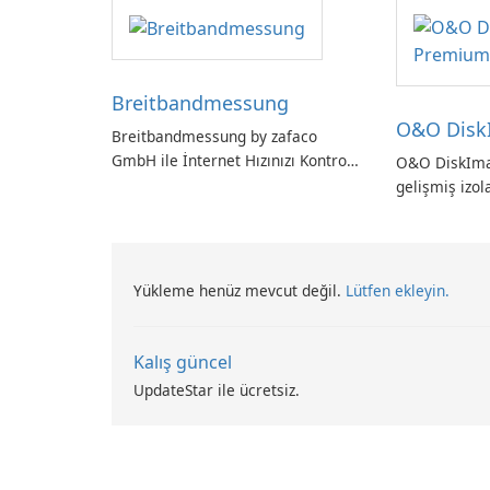
entegrasyonu
araç.
Breitbandmessung
O&O Disk
Breitbandmessung by zafaco
GmbH ile İnternet Hızınızı Kontrol
O&O DiskIm
Edin!
gelişmiş izol
Alman yapım
yedekleme
Yükleme henüz mevcut değil.
Lütfen ekleyin.
Kalış güncel
UpdateStar ile ücretsiz.