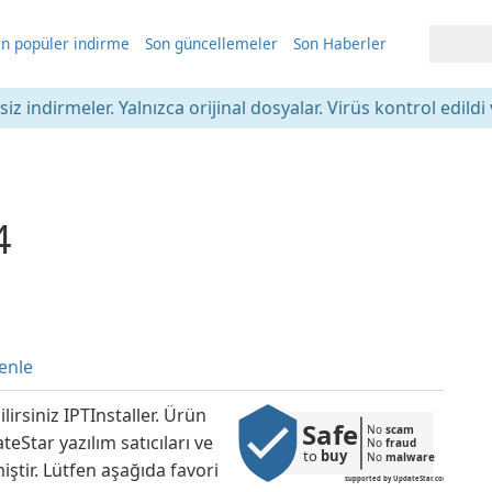
n popüler indirme
Son güncellemeler
Son Haberler
iz indirmeler. Yalnızca orijinal dosyalar. Virüs kontrol edildi 
4
enle
lirsiniz IPTInstaller. Ürün
Safe
No 
scam
teStar yazılım satıcıları ve
No 
fraud
to 
buy
No 
malware
iştir. Lütfen aşağıda favori
supported by UpdateStar.com