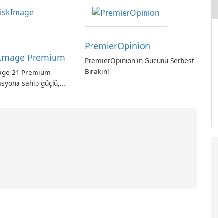
 için vazgeçilmez bir
PremierOpinion
Image Premium
PremierOpinion'ın Gücünü Serbest
Bırakın!
age 21 Premium —
asyona sahip güçlü,
ı tam sistem