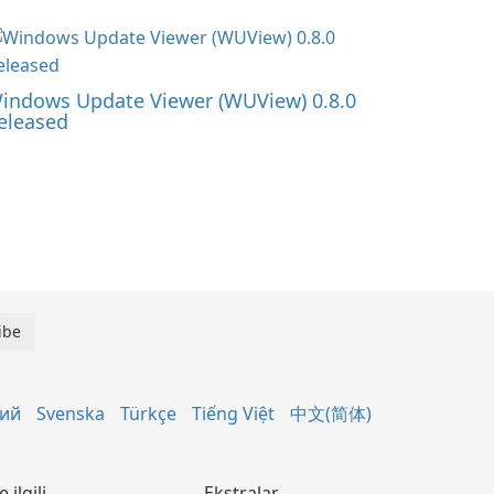
indows Update Viewer (WUView) 0.8.0
eleased
кий
Svenska
Türkçe
Tiếng Việt
中文(简体)
le ilgili
Ekstralar