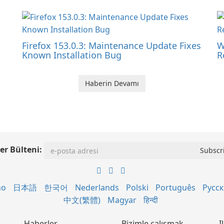
Firefox 153.0.3: Maintenance Update Fixes
W
Known Installation Bug
R
Haberin Devamı
er Bülteni:
no
日本語
한국어
Nederlands
Polski
Português
Русс
中文(繁體)
Magyar
हिन्दी
Haberler
Bizimle çalışmak
I