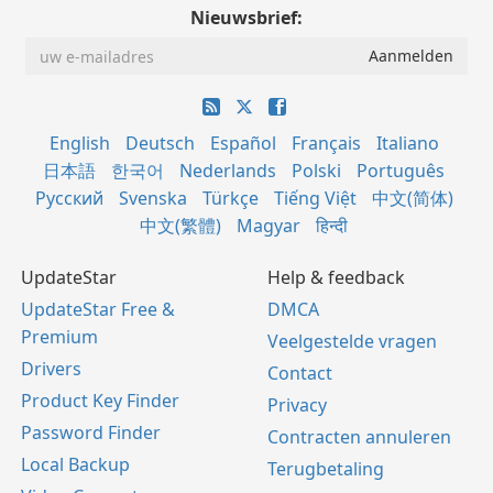
Nieuwsbrief:
English
Deutsch
Español
Français
Italiano
日本語
한국어
Nederlands
Polski
Português
Русский
Svenska
Türkçe
Tiếng Việt
中文(简体)
中文(繁體)
Magyar
हिन्दी
UpdateStar
Help & feedback
UpdateStar Free &
DMCA
Premium
Veelgestelde vragen
Drivers
Contact
Product Key Finder
Privacy
Password Finder
Contracten annuleren
Local Backup
Terugbetaling