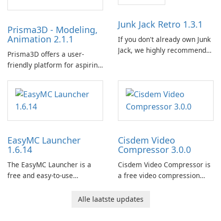
Junk Jack Retro 1.3.1
Prisma3D - Modeling,
Animation 2.1.1
If you don't already own Junk
Jack, we highly recommend
Prisma3D offers a user-
purchasing it before
friendly platform for aspiring
considering Junk Jack Retro.
3D creators to bring their
This game is where it all
imagination to life. With a
began! Junk Jack Retro,
wide range of tools and
formerly known as Junk Jack,
features, this app allows
now offers widescreen
users to easily design 3D
support.
models and generate
EasyMC Launcher
Cisdem Video
captivating animated scenes.
1.6.14
Compressor 3.0.0
The EasyMC Launcher is a
Cisdem Video Compressor is
free and easy-to-use
a free video compression
Minecraft launcher
software for Mac. It allows
developed by EasyMC. It
users to compress media
Alle laatste updates
allows Minecraft players to
files by setting the
quickly and easily access
percentage, target file size,