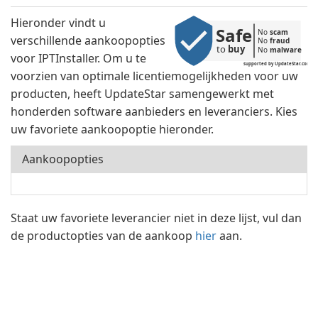
Hieronder vindt u
Safe
No 
scam
verschillende aankoopopties
No 
fraud
to 
buy
No 
malware
voor IPTInstaller. Om u te
supported by UpdateStar.com
voorzien van optimale licentiemogelijkheden voor uw
producten, heeft UpdateStar samengewerkt met
honderden software aanbieders en leveranciers. Kies
uw favoriete aankoopoptie hieronder.
Aankoopopties
Staat uw favoriete leverancier niet in deze lijst, vul dan
de productopties van de aankoop
hier
aan.