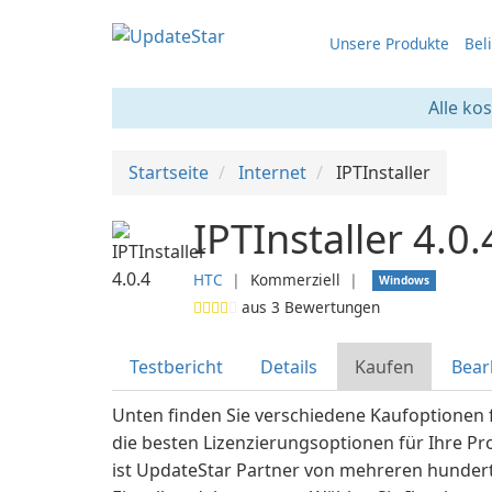
Unsere Produkte
Bel
Alle ko
Startseite
Internet
IPTInstaller
IPTInstaller 4.0.
HTC
❘
Kommerziell
❘
Windows
aus
3
Bewertungen
Testbericht
Details
Kaufen
Bear
Unten finden Sie verschiedene Kaufoptionen f
die besten Lizenzierungsoptionen für Ihre Pr
ist UpdateStar Partner von mehreren hunder