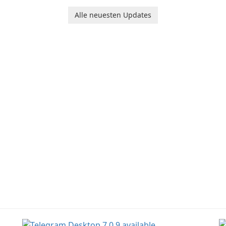
computer running
Microsoft Windows.
Alle neuesten Updates
ng
n