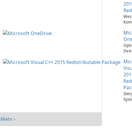
201
Red
Wes
Kom
Ausf
Mic
Visu
Anw
One
Opti
Ihre
Date
Mic
mit 
One
Vis
201
Red
Pac
Stei
Syst
mit 
Visu
Redi
Mehr ›
Pack