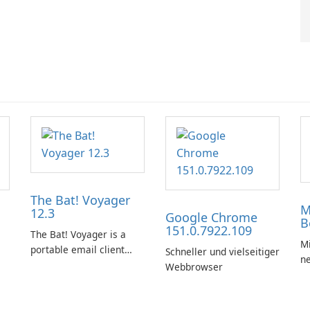
The Bat! Voyager
M
12.3
Google Chrome
B
151.0.7922.109
The Bat! Voyager is a
Mi
portable email client
Schneller und vielseitiger
n
software which you can
Webbrowser
launch from any USB or
portable media on any