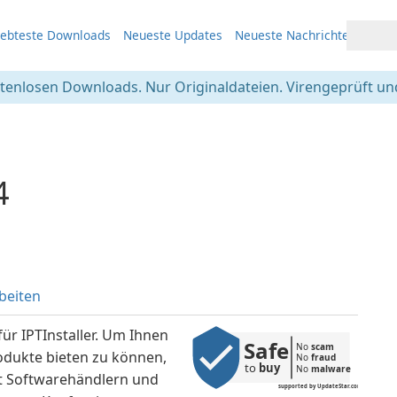
iebteste Downloads
Neueste Updates
Neueste Nachrichten
stenlosen Downloads. Nur Originaldateien. Virengeprüft und
4
beiten
ür IPTInstaller. Um Ihnen
Safe
No 
scam
odukte bieten zu können,
No 
fraud
to 
buy
No 
malware
t Softwarehändlern und
supported by UpdateStar.com