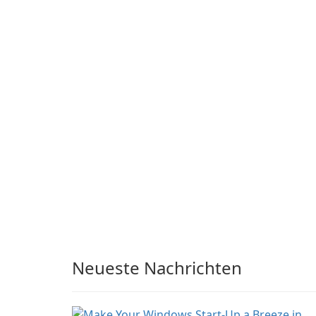
SameMovie Amazon
or TV shows lying on the
Video Downloader is a
beach, camping in the
desktop utility for savi
woods or even during
Amazon Prime Video
your long commute to
titles and other Amazo
work by subway?
web-player content to
local drives in MP4 or
MKV.
Neueste Nachrichten