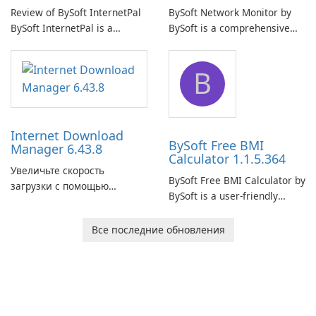
Review of BySoft InternetPal
BySoft Network Monitor by
BySoft InternetPal is a
BySoft is a comprehensive
comprehensive software
network monitoring software
application designed to
designed to help businesses
B
monitor your internet
effectively manage their
connection and provide real-
network infrastructure.
time insights into its
performance.
Internet Download
BySoft Free BMI
Manager 6.43.8
Calculator 1.1.5.364
Увеличьте скорость
BySoft Free BMI Calculator by
загрузки с помощью
BySoft is a user-friendly
Internet Download Manager!
software application
designed to help you
Все последние обновления
calculate your Body Mass
Index quickly and accurately.