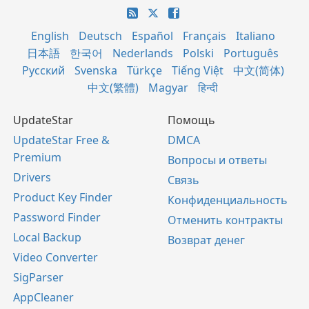
English
Deutsch
Español
Français
Italiano
日本語
한국어
Nederlands
Polski
Português
Русский
Svenska
Türkçe
Tiếng Việt
中文(简体)
中文(繁體)
Magyar
हिन्दी
UpdateStar
Помощь
UpdateStar Free &
DMCA
Premium
Вопросы и ответы
Drivers
Связь
Product Key Finder
Конфиденциальность
Password Finder
Отменить контракты
Local Backup
Возврат денег
Video Converter
SigParser
AppCleaner