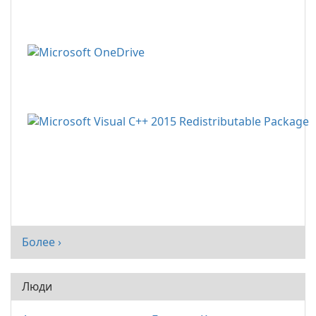
Более ›
Люди