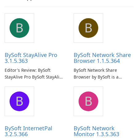
B
B
BySoft StayAlive Pro
BySoft Network Share
3.1.5.363
Browser 1.1.5.364
Editor's Review: BySoft
BySoft Network Share
StayAlive Pro BySoft StayAlive
Browser by BySoft is a
Pro is a reliable software
comprehensive software
application designed to
application that allows users
B
B
ensure the continuous and
to easily browse and manage
uninterrupted operation of
shared folders on their
your computer system.
network.
BySoft InternetPal
BySoft Network
3.2.5.366
Monitor 1.3.5.363